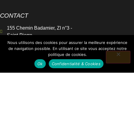
CONTACT
155 Chemin Badamier, ZI n°3 -
Saint-Pierre
Nous utilisons des cookies pour assurer la meilleure expérience
0262 77 86 86
de navigation possible. En utilisant ce site vous acceptez notre
contact@sbi-fibreciment.re
politique de cookies.
Ok
Confidentialité & Cookies
HORAIRES
Lun - Ven : 7h00 - 17h00
Sam : 8h00 - 12h00
Ce site a été financé à l’aide du
FEDER dans le cadre de la
réponse de l’Union européenne à la
pandémie COVID-19. L’Europe
s’engage à La Réunion.